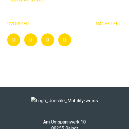
Zurück
Näch
VORIGER
NÄCHSTER
Am Umspannwerk 10
88255 Baindt